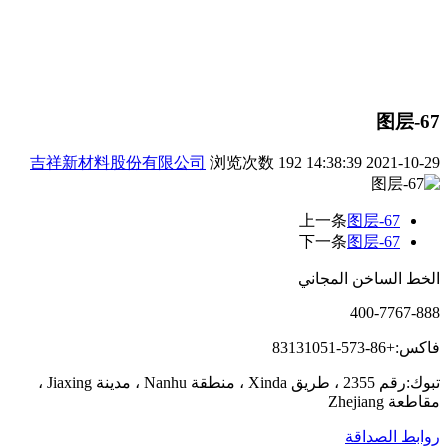
图层-67
吉祥新材料股份有限公司
浏览次数
192
2021-10-29 14:38:39
上一条
图层-67
下一条
图层-67
الخط الساخن المجاني
400-7767-888
فاكس:+86-573-83131051
تبوك:رقم 2355 ، طريق Xinda ، منطقة Nanhu ، مدينة Jiaxing ،
مقاطعة Zhejiang
روابط الصداقة