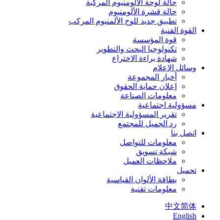
حالة لوحة الألومنيوم المركبة
حالة قشرة الألومنيوم
تطبيق جديد للوح الألمنيوم المركب
القوة الفنية
قوة المؤسسة
تكنولوجيا البحث والتطوير
شهادة براءة الاختراع
وسائل الإعلام
أخبار المجموعة
إعلان حماية الحقوق
معلومات الصناعة
مسؤولية اجتماعية
تقرير المسؤولية الاجتماعية
رد الجميل للمجتمع
اتصل بنا
معلومات للتواصل
شبكة تسويق
ملاحظات العميل
تحميل
بطاقة الألوان القياسية
معلومات تقنية
中文简体
English