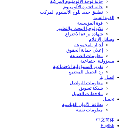
حالة لوحة الألومنيوم المركبة
حالة قشرة الألومنيوم
تطبيق جديد للوح الألمنيوم المركب
القوة الفنية
قوة المؤسسة
تكنولوجيا البحث والتطوير
شهادة براءة الاختراع
وسائل الإعلام
أخبار المجموعة
إعلان حماية الحقوق
معلومات الصناعة
مسؤولية اجتماعية
تقرير المسؤولية الاجتماعية
رد الجميل للمجتمع
اتصل بنا
معلومات للتواصل
شبكة تسويق
ملاحظات العميل
تحميل
بطاقة الألوان القياسية
معلومات تقنية
中文简体
English