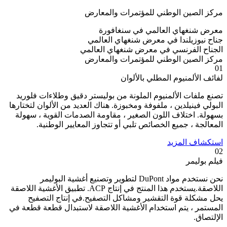
مركز الصين الوطني للمؤتمرات والمعارض
معرض شنغهاي العالمي في سنغافورة
جناح نيوزيلندا في معرض شنغهاي العالمي
الجناح الفرنسي في معرض شنغهاي العالمي
مركز الصين الوطني للمؤتمرات والمعارض
01
لفائف الألمنيوم المطلي بالألوان
تصنع ملفات الألمنيوم الملونة من بوليستر دقيق وطلاءات فلوريد
البولي فينيلدين ، ملفوفة ومخبوزة. هناك العديد من الألوان لتختارها
بسهولة. اختلاف اللون الصغير ، مقاومة الصدمات القوية ، سهولة
المعالجة ، جميع الخصائص تلبي أو تتجاوز المعايير الوطنية.
استكشاف المزيد
02
فيلم بوليمر
نحن نستخدم مواد DuPont لتطوير وتصنيع أغشية البوليمر
اللاصقة.يستخدم هذا المنتج في إنتاج ACP. تطبيق الأغشية اللاصقة
يحل مشكلة قوة التقشير ومشاكل التصفيح.في إنتاج التصفيح
المستمر ، يتم استخدام الأغشية اللاصقة لاستبدال قطعة قطعة في
الإلتصاق.