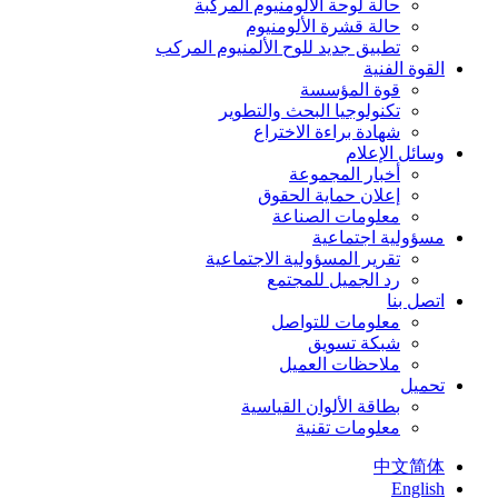
حالة لوحة الألومنيوم المركبة
حالة قشرة الألومنيوم
تطبيق جديد للوح الألمنيوم المركب
القوة الفنية
قوة المؤسسة
تكنولوجيا البحث والتطوير
شهادة براءة الاختراع
وسائل الإعلام
أخبار المجموعة
إعلان حماية الحقوق
معلومات الصناعة
مسؤولية اجتماعية
تقرير المسؤولية الاجتماعية
رد الجميل للمجتمع
اتصل بنا
معلومات للتواصل
شبكة تسويق
ملاحظات العميل
تحميل
بطاقة الألوان القياسية
معلومات تقنية
中文简体
English