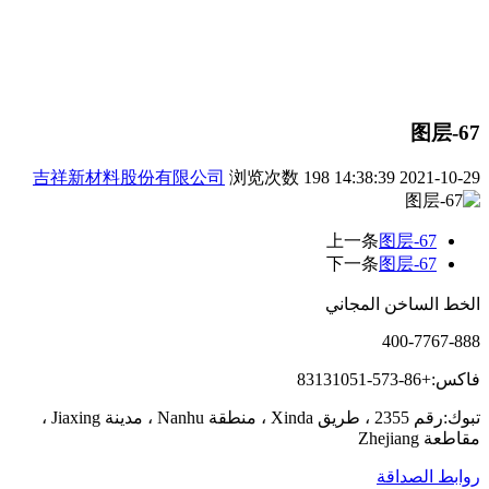
图层-67
吉祥新材料股份有限公司
浏览次数
198
2021-10-29 14:38:39
上一条
图层-67
下一条
图层-67
الخط الساخن المجاني
400-7767-888
فاكس:+86-573-83131051
تبوك:رقم 2355 ، طريق Xinda ، منطقة Nanhu ، مدينة Jiaxing ،
مقاطعة Zhejiang
روابط الصداقة