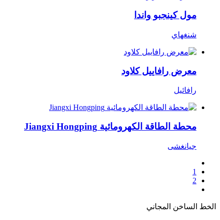
مول كينجبو واندا
شنغهاي
معرض رافاييل كلاود
رافائيل
محطة الطاقة الكهرومائية Jiangxi Hongping
جيانغشى
1
2
الخط الساخن المجاني