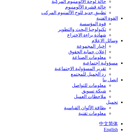
حالة لوحة الألومنيوم المركبة
حالة قشرة الألومنيوم
تطبيق جديد للوح الألمنيوم المركب
القوة الفنية
قوة المؤسسة
تكنولوجيا البحث والتطوير
شهادة براءة الاختراع
وسائل الإعلام
أخبار المجموعة
إعلان حماية الحقوق
معلومات الصناعة
مسؤولية اجتماعية
تقرير المسؤولية الاجتماعية
رد الجميل للمجتمع
اتصل بنا
معلومات للتواصل
شبكة تسويق
ملاحظات العميل
تحميل
بطاقة الألوان القياسية
معلومات تقنية
中文简体
English