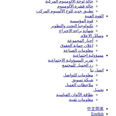
حالة لوحة الألومنيوم المركبة
حالة قشرة الألومنيوم
تطبيق جديد للوح الألمنيوم المركب
القوة الفنية
قوة المؤسسة
تكنولوجيا البحث والتطوير
شهادة براءة الاختراع
وسائل الإعلام
أخبار المجموعة
إعلان حماية الحقوق
معلومات الصناعة
مسؤولية اجتماعية
تقرير المسؤولية الاجتماعية
رد الجميل للمجتمع
اتصل بنا
معلومات للتواصل
شبكة تسويق
ملاحظات العميل
تحميل
بطاقة الألوان القياسية
معلومات تقنية
中文简体
English