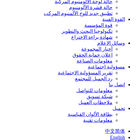
حالة لوحة الألومنيوم المركبة
حالة قشرة الألومنيوم
تطبيق جديد للوح الألمنيوم المركب
القوة الفنية
قوة المؤسسة
تكنولوجيا البحث والتطوير
شهادة براءة الاختراع
وسائل الإعلام
أخبار المجموعة
إعلان حماية الحقوق
معلومات الصناعة
مسؤولية اجتماعية
تقرير المسؤولية الاجتماعية
رد الجميل للمجتمع
اتصل بنا
معلومات للتواصل
شبكة تسويق
ملاحظات العميل
تحميل
بطاقة الألوان القياسية
معلومات تقنية
中文简体
English