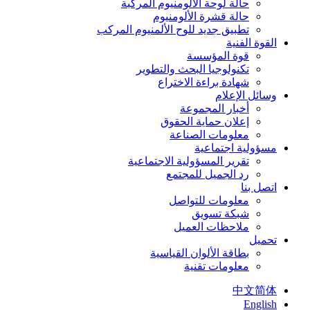
حالة لوحة الألومنيوم المركبة
حالة قشرة الألومنيوم
تطبيق جديد للوح الألمنيوم المركب
القوة الفنية
قوة المؤسسة
تكنولوجيا البحث والتطوير
شهادة براءة الاختراع
وسائل الإعلام
أخبار المجموعة
إعلان حماية الحقوق
معلومات الصناعة
مسؤولية اجتماعية
تقرير المسؤولية الاجتماعية
رد الجميل للمجتمع
اتصل بنا
معلومات للتواصل
شبكة تسويق
ملاحظات العميل
تحميل
بطاقة الألوان القياسية
معلومات تقنية
中文简体
English